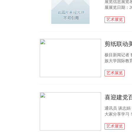
展览信息展览名
展展览日期：202
市长江路33
典藏工作，...
艺术展览
极目新闻记者 狄鑫
族大学国际教
了文学与新闻
大的兴趣...
艺术展览
通讯员 谈志娟
大家分享学习！
内熙熙攘攘，一
员”，向...
艺术展览