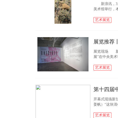
新浪讯，3月
美术馆举行，
尔蒂斯、阿利
规的肖像展，..
艺术展览
展览推荐
展览现场 新浪
展”在中央美
载体，梳理了
画系各工作室..
艺术展览
第十四届
开幕式现场新甘
姜帆）“这块
在眼前’……
简称...
艺术展览