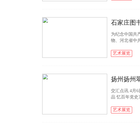
石家庄图
为纪念中国共
物、河北省中
列红色收藏展
的红色主题珍贵.
艺术展览
交汇点讯 4月
品 忆百年党
域，鲜明见证
的百年奋进...
艺术展览