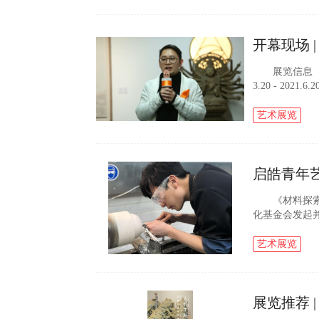
开幕现场 |
展览信息 开幕
3.20 - 20
上海澄元艺术
意 ...
艺术展览
启皓青年
《材料探索》
化基金会发起并主
ation）近
作品，试...
艺术展览
展览推荐 