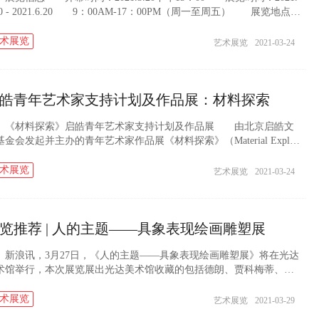
20 - 2021.6.20 9：00AM-17：00PM（周一至周五） 展览地点：
海澄元艺术 上海市黄浦区建国西路91弄5号楼7F 策展人 满
...
术展览
艺术展览
2021-03-24
皓青年艺术家支持计划及作品展：材料探索
材料探索》启皓青年艺术家支持计划及作品展 由北京启皓文
基金会发起并主办的青年艺术家作品展《材料探索》（Material Explor
tion）近日在启皓北京开幕。 此次作品展集中了六位青年艺术家的
，试...
术展览
艺术展览
2021-03-24
览推荐 | 人的主题——具象表现绘画雕塑展
浪讯，3月27日，《人的主题——具象表现绘画雕塑展》将在光达
术馆举行，本次展览展出光达美术馆收藏的包括德朗、贾科梅蒂、巴
蒂斯、阿利卡、培根等大师的近百件作品。策展人蒋梁介绍“它不是常
的肖像展，...
术展览
艺术展览
2021-03-29