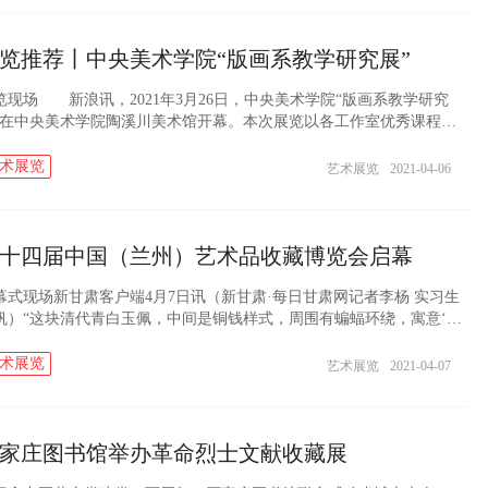
览推荐丨中央美术学院“版画系教学研究展”
览现场 新浪讯，2021年3月26日，中央美术学院“版画系教学研究
”在中央美术学院陶溪川美术馆开幕。本次展览以各工作室优秀课程为
体，梳理了版画系六个工作室的教学理念与教学方向，系统展示了版
系各工作室...
术展览
艺术展览
2021-04-06
十四届中国（兰州）艺术品收藏博览会启幕
幕式现场新甘肃客户端4月7日讯（新甘肃·每日甘肃网记者李杨 实习生
帆）“这块清代青白玉佩，中间是铜钱样式，周围有蝙蝠环绕，寓意‘福
眼前’……”今天上午，第十四届中国（兰州）艺术品收藏博览会（以下
...
术展览
艺术展览
2021-04-07
家庄图书馆举办革命烈士文献收藏展