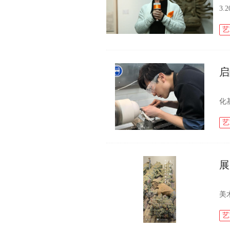
3.
上
意 
艺
启
《
化
a
作品
艺
展
新
美
尔
规
艺