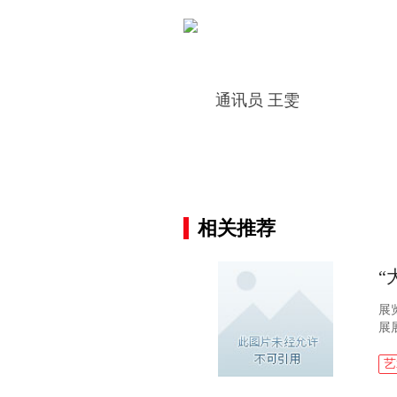
通讯员 王雯
相关推荐
展
展展
市
典藏
艺