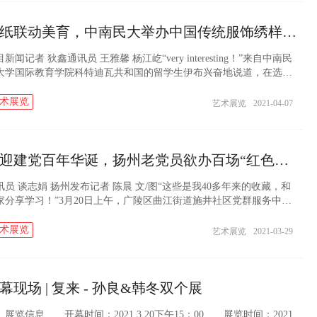
剪纸联动美育，中南民大举办中国传统服饰绣样剪纸收藏展
新闻记者 狄鑫通讯员 王雅馨 杨江屹“very interesting！”来自中南民
大学国际教育学院科特迪瓦共和国的留学生伊布兴奋地说道，在选修
文学与新闻传播学院何红一教授的剪纸课之后，他便对剪纸产生了很
兴趣...
术展览
艺术展览
2021-04-07
喜迎建党百年华诞，扬州老党员欲办百场“红色收藏展”
讯员 谈志娟 扬州发布记者 陈晨 文/图“这些是我40多年来的收藏，和
家分享学习！”3月20日上午，广陵区曲江街道施井社区党群服务中心
熙熙攘攘，一场“红色收藏展”正在举行。藏品主人陈建跃当起“讲解
，向...
术展览
艺术展览
2021-03-29
幕现场 | 复来 - 孙良&韩冬双个展
览信息 开幕时间：2021.3.20下午15：00 展览时间：2021.