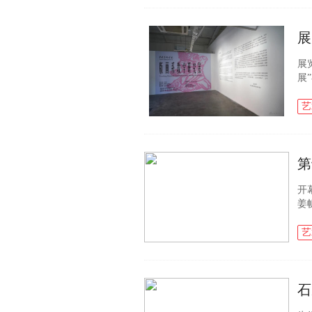
展
展
展
载
画
艺
第
开
姜
在
简称
艺
石