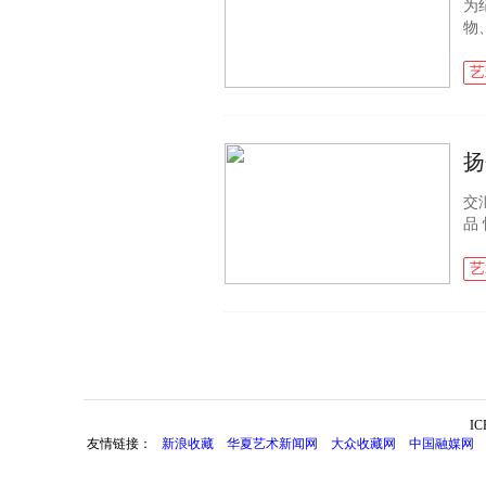
为
物
列
的
艺
交
品
域
的百
艺
I
友情链接：
新浪收藏
华夏艺术新闻网
大众收藏网
中国融媒网