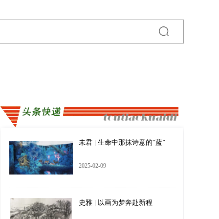
未君 | 生命中那抹诗意的“蓝”
2025-02-09
史雅 | 以画为梦奔赴新程