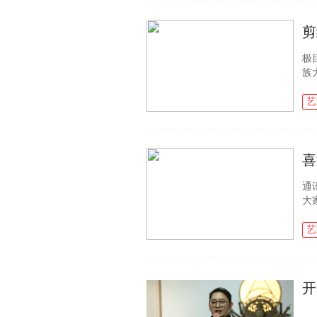
极目
族
了
大的
艺
通
大
内
员”
艺
开
展