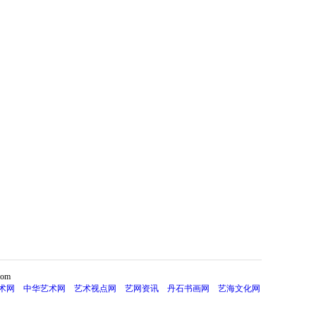
om
术网
中华艺术网
艺术视点网
艺网资讯
丹石书画网
艺海文化网