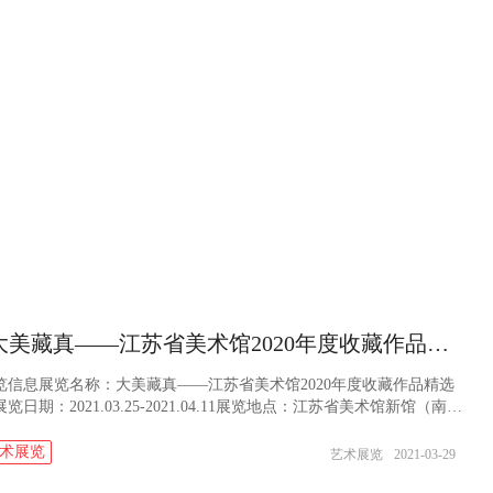
“大美藏真——江苏省美术馆2020年度收藏作品精选展”在我馆展出
览信息展览名称：大美藏真——江苏省美术馆2020年度收藏作品精选
览日期：2021.03.25-2021.04.11展览地点：江苏省美术馆新馆（南京
长江路333号）展览前言江苏省美术馆作为国家重点美术馆，历来重视
工作，...
术展览
艺术展览
2021-03-29