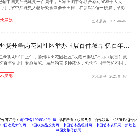
纪念中国共产党建党一百周年，石家庄图书馆联合感动省城十大人
、河北省中共党史人物研究会副会长王律，在新馆A馆一楼展厅举办系
红色收藏展。系列展将根据不同时间节点，推出不同内容、各具特色
红色主题珍贵...
术展览
艺术展览
2021-04-07
扬州扬州翠岗花园社区举办《展百件藏品 忆百年党史》专题展览
汇点讯 4月6日上午，扬州翠岗花园社区“收藏兴趣组”举办《展百件藏
 忆百年党史》专题展览。展品涵盖多种载体，包含不同年代和不同领
，鲜明见证了中国共产党带领全国各族人民历尽艰辛，取得辉煌业绩
年奋进...
术展览
艺术展览
2021-04-07
CP许可证号：
晋ICP备12009340号-10
版权所有：收藏头条
合作联系：42628484@qq.c
中国收藏新闻网
中国收藏品投资网
中国艺术品理财网
中国艺术资讯网
辉煌艺
中国文旅传媒网