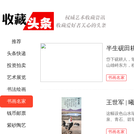
推荐
头条快递
岱下砚耕人，
投资拍卖
山雄峙东方，
士栖心楮墨，
艺术展览
长于汶水之畔的.
书画名家
书法绘画
书画名家
王世军 | 
钱币邮票
这幅设色山水
泉、青石、碧
紫砂陶艺
旷远，兼具自
璧佳作。 画...
书画名家