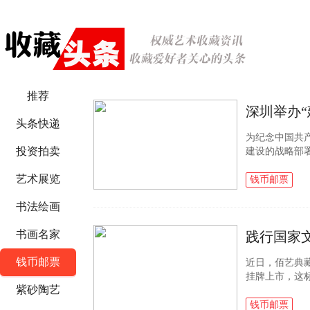
推荐
深圳举办“
头条快递
为纪念中国共
投资拍卖
建设的战略部
老集邮工作室
艺术展览
团有限公司...
钱币邮票
书法绘画
书画名家
钱币邮票
近日，佰艺典
挂牌上市，这标
紫砂陶艺
开盘交易，佰
机构加持一轮虎.
钱币邮票