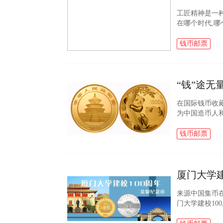
工匠精神是一
在哪个时代,哪
力于宣传推广这
金银纪...
钱币邮票
“钱”途无
在国际钱币收
为中国造币人
以独创的凹刻
绝伦的设计征服.
钱币邮票
厦门大学
来源中国集币在
门大学建校1
校百年主题金