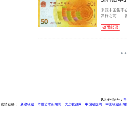
来源中国集币
发行之前 曾
程吗？ 70钞
世，市场价格..
钱币邮票
ICP许可证号：
晋
友情链接：
新浪收藏
华夏艺术新闻网
大众收藏网
中国融媒网
中国收藏新闻