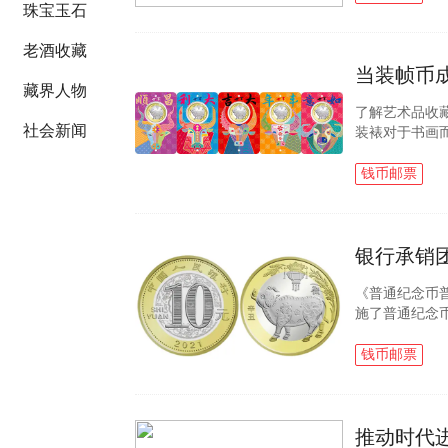
珠宝玉石
老酒收藏
当装帧币
藏界人物
了解艺术品收藏
社会新闻
装裱对于书画
出色的书画作
存储保护作用..
钱币邮票
银行承销
《普通纪念币
施了普通纪念
021贺岁牛
承销团设计、..
钱币邮票
推动时代