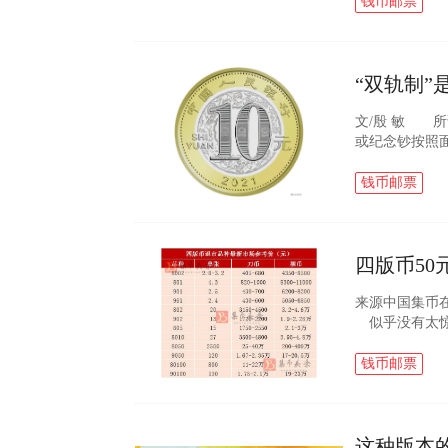
校题材纪念币虽.
钱币邮票
“双轨制
文/殷 敏 
或纪念钞按照
在普惠金融框
售。贺岁牛流..
钱币邮票
四版币50
来源中国集币
似乎没有太惊
悄上涨 作
这些币种近期的.
钱币邮票
这种版本的