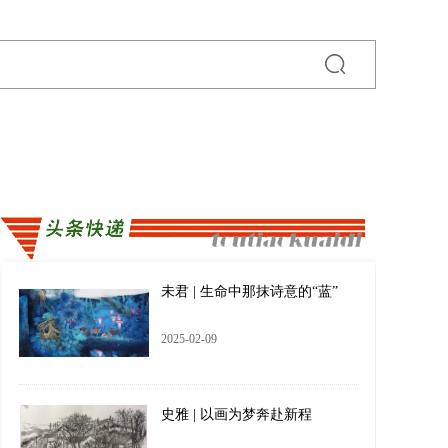
未君 | 生命中那抹诗意的“蓝”
2025-02-09
史雅 | 以画为梦奔赴新程