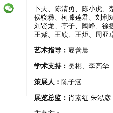
卜天、陈清勇、陈小虎、
侯骁彝、柯滕莲君、刘利
刘贤龙、亭子、陶峰、徐捷
王紫、王欣、王炬、周亚
艺术指导：
夏善晨
学术支持：
吴彬、李高华
策展人：
陈子涵
展览总监：
肖素红 朱泓彦