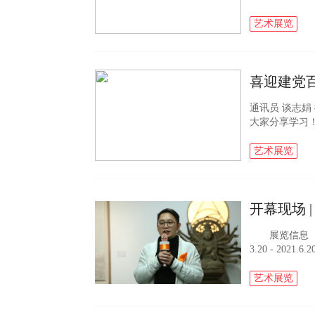
了文学与新闻
大的兴趣...
艺术展览
通讯员 谈志娟
大家分享学习！
内熙熙攘攘，一
员”，向...
艺术展览
开幕现场 |
展览信息 开幕
3.20 - 20
上海澄元艺术
意 ...
艺术展览