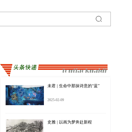
未君 | 生命中那抹诗意的“蓝”
2025-02-09
史雅 | 以画为梦奔赴新程