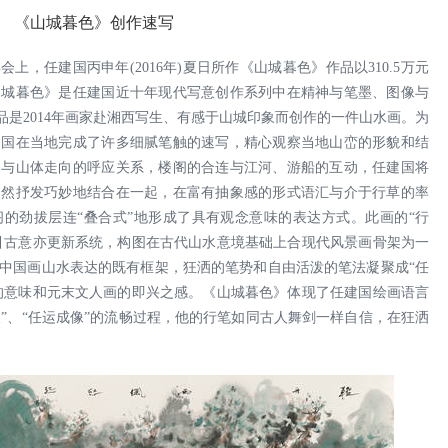
《山城暮色》创作速写
会上，任建国丙申年(2016年)夏日所作《山城暮色》作品以310.5万元
山城暮色》是任建国近十年现代写意创作系列中在精神与笔墨、图像与
品是2014年画家赴湘西写生、有感于山城印象而创作的一件山水画。为
建国在当地完成了许多细腻笔触的速写，精心观察当地山峦的形貌和结
条与山体走向的呼应关系，楼阁的合连与江河、游船的互动，任建国将
自然抒发巧妙地结合在一起，在富有抽象感的形式语汇与介于行草的率
的劲拔层连“叠合式”地形成了具有观念意味的表达方式。此画的“行
援引古意亦更新系统，构图在古代山水意境基础上合现代风景画骨架为一
中国画山水表达的既有框架，狂洒的笔势和自由活泼的笔法凝聚成“任
画的意味和元末文人画的即兴之感。《山城暮色》体现了任建国绘画语言
直取”、“任运成像”的流畅过程，他的行笔如同古人舞剑一样自信，在狂洒