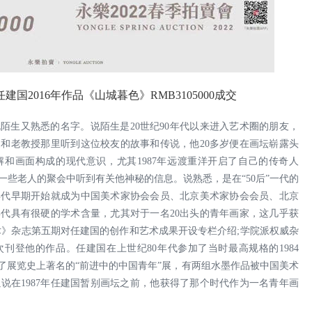
建国2016年作品《山城暮色》RMB3105000成交
陌生又熟悉的名字。说陌生是20世纪90年代以来进入艺术圈的朋友，
和老教授那里听到这位校友的故事和传说，他20多岁便在画坛崭露头
和画面构成的现代意识，尤其1987年远渡重洋开启了自己的传奇人
一些老人的聚会中听到有关他神秘的信息。说熟悉，是在“50后”一代的
年代早期开始就成为中国美术家协会会员、北京美术家协会会员、北京
代具有很硬的学术含量，尤其对于一名20出头的青年画家，这几乎获
美术》杂志第五期对任建国的创作和艺术成果开设专栏介绍;学院派权威杂
刊登他的作品。任建国在上世纪80年代参加了当时最高规格的1984
参加了展览史上著名的“前进中的中国青年”展，有两组水墨作品被中国美术
说在1987年任建国暂别画坛之前，他获得了那个时代作为一名青年画