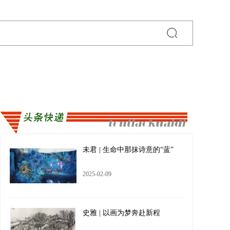
未君 | 生命中那抹诗意的“蓝”
2025-02-09
史雅 | 以画为梦奔赴新程